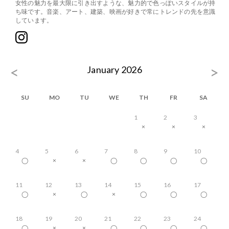
女性の魅力を最大限に引き出すような、魅力的で色っぽいスタイルが持
ち味です。音楽、アート、建築、映画が好きで常にトレンドの先を意識
しています。
<
>
January 2026
SU
MO
TU
WE
TH
FR
SA
1
2
3
×
×
×
4
5
6
7
8
9
10
◯
×
×
◯
◯
◯
◯
11
12
13
14
15
16
17
◯
×
◯
×
◯
◯
◯
18
19
20
21
22
23
24
◯
×
×
◯
◯
◯
◯