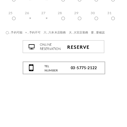
25
26
27
28
29
30
31
◯
×
×
◯
◯
◯
◯
◯…予約可能 ×…予約不可 六…六本木店勤務 大…大宮店勤務 要…要確認
TEL
03-5775-2122
NUMBER