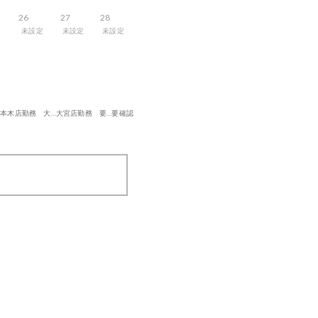
26
27
28
定
未設定
未設定
未設定
六本木店勤務 大…大宮店勤務 要…要確認