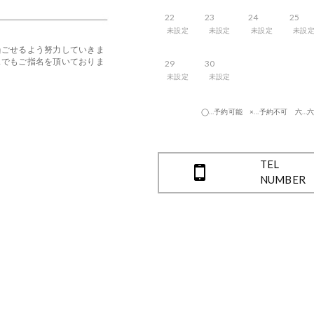
22
23
24
25
未設定
未設定
未設定
未設
過ごせるよう努力していきま
スでもご指名を頂いておりま
29
30
未設定
未設定
◯…予約可能 ×…予約不可 六…
TEL
NUMBER