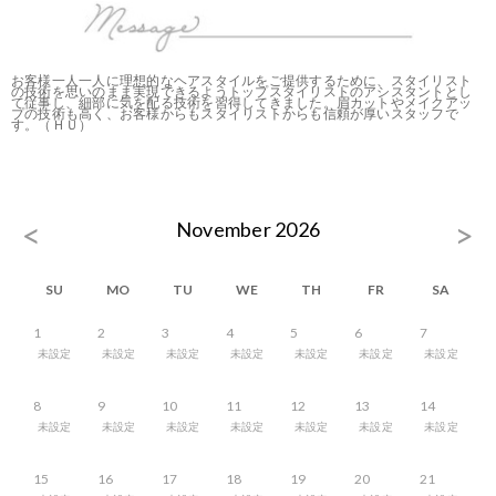
お客様一人一人に理想的なヘアスタイルをご提供するために、スタイリスト
の技術を思いのまま実現できるようトップスタイリストのアシスタントとし
て従事し、細部に気を配る技術を習得してきました。眉カットやメイクアッ
プの技術も高く、お客様からもスタイリストからも信頼が厚いスタッフで
す。（ＨＵ）
<
>
November 2026
SU
MO
TU
WE
TH
FR
SA
1
2
3
4
5
6
7
未設定
未設定
未設定
未設定
未設定
未設定
未設定
8
9
10
11
12
13
14
未設定
未設定
未設定
未設定
未設定
未設定
未設定
15
16
17
18
19
20
21