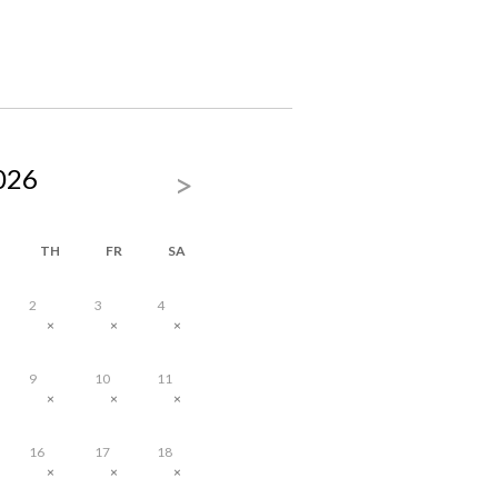
026
>
TH
FR
SA
2
3
4
×
×
×
9
10
11
×
×
×
16
17
18
×
×
×