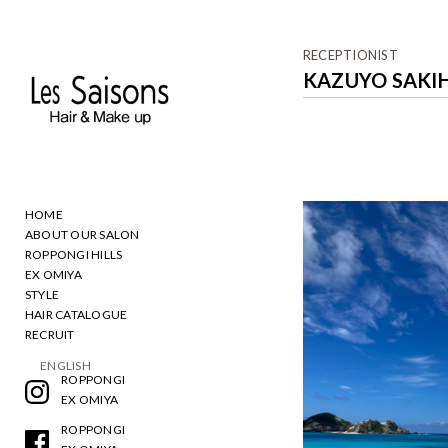
RECEPTIONIST
KAZUYO SAKI
HOME
ABOUT OUR SALON
ROPPONGI HILLS
EX OMIYA
STYLE
HAIR CATALOGUE
RECRUIT
ENGLISH
ROPPONGI
EX OMIYA
ROPPONGI