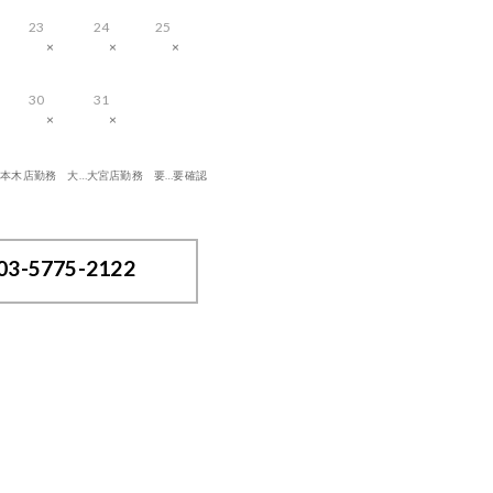
23
24
25
×
×
×
30
31
×
×
六本木店勤務 大…大宮店勤務 要…要確認
03-5775-2122