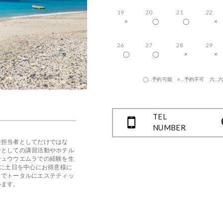
19
20
21
22
×
◯
◯
×
26
27
28
29
◯
◯
×
×
◯…予約可能 ×…予約不可 六…
TEL
NUMBER
ン担当者としてだけではな
者としての講習活動やホテル
シュウウエムラでの経験を生
主に土日を中心にお得意様に
までトータルにエステティッ
います。