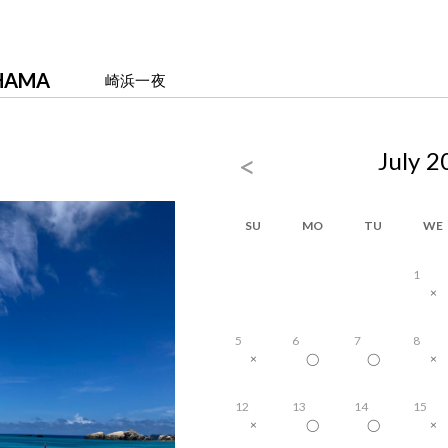
HAMA
崎浜一夜
July 2
<
SU
MO
TU
WE
1
×
5
6
7
8
×
◯
◯
×
12
13
14
15
×
◯
◯
×