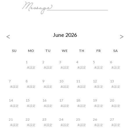
<
>
June 2026
SU
MO
TU
WE
TH
FR
SA
1
2
3
4
5
6
未設定
未設定
未設定
未設定
未設定
未設定
7
8
9
10
11
12
13
未設定
未設定
未設定
未設定
未設定
未設定
未設定
14
15
16
17
18
19
20
未設定
未設定
未設定
未設定
未設定
未設定
未設定
21
22
23
24
25
26
27
未設定
未設定
未設定
未設定
未設定
未設定
未設定