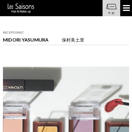
RECEPTIONIST
MIDORI YASUMURA
保村美土里