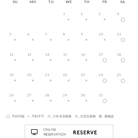
SU
MO
TU
WE
TH
FR
SA
1
2
3
4
×
×
×
◯
5
6
7
8
9
10
11
×
×
×
×
×
×
◯
12
13
14
15
16
17
18
×
×
×
×
×
◯
◯
19
20
21
22
23
24
25
×
×
×
×
×
◯
◯
26
27
28
29
30
31
×
×
×
×
×
◯
◯…予約可能 ×…予約不可 六…六本木店勤務 大…大宮店勤務 要…要確認