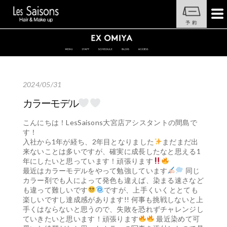
2024/05/31
カラーモデル
こんにちは！LesSaisons大宮店アシスタントの間島で
す！
入社から1年が経ち、2年目となりました
まだまだ出
来ないことは多いですが、確実に成長したなと思える1
年にしたいと思っています！頑張ります
最近はカラーモデルをやって勉強しています
同じ
カラー剤でも人によって発色も違えば、染まる速さなど
も違って難しいです
ですが、上手くいくととても
楽しいですし達成感があります!! 何事も挑戦しないと上
手くはならないと思うので、失敗を恐れずチャレンジし
ていきたいと思います！頑張ります
最近染めて可